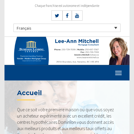
Chaque franchise est autonome et indépendante
Français
TAUX ACTUEL
emière maison ou que vous soyez
Nos taux sont toujours co
é avec un excellent crédit, les
fiers de pouvoir vous offrir
s Dominion vous donnent accès
profitable. Jetez un coup 
 et aux meilleurs taux offerts au
la concurrence.