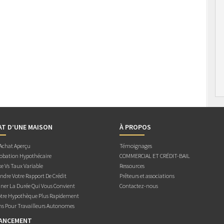
AT D’UNE MAISON
À PROPOS
 Achat Aperçu
Témoignages
obation Hypothécaire
COMMERCIAL ET CRÉDIT-BAIL
e Vs Taux Variable
Ressources
dre Votre Rapport De Crédit
Prêteurs et associations
ner La Durée Qui Vous Convient
Contactez-nous
otre Hypothèque Plus Rapidement
ns Pour Travailleurs Autonomes
NANCEMENT