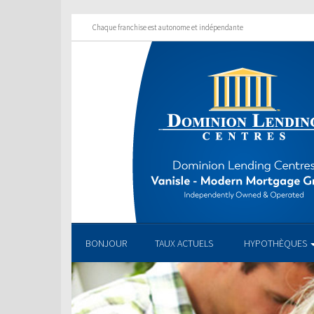
Chaque franchise est autonome et indépendante
BONJOUR
TAUX ACTUELS
HYPOTHÈQUES