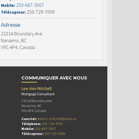
250-667-3567
Mobile:
250-729-7099
Télécopieur:
Adresse
2101A Boundary Ave
Nanaimo, BC
V9S 4P4, Canada
COMMUNIQUER AVEC NOUS
Lee-Ann Mitchell
Mortgage Consultant
2101A Boundary Ave
Nanaimo, BC
V9S 4P4, Canada
Courriel:
leeann.mitchell@shaw.ca
Téléphone:
250-729-7099
Mobile:
250-667-3567
Télécopieur:
250-729-7099