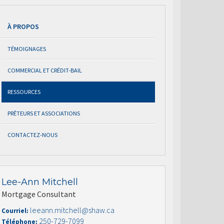
À PROPOS
TÉMOIGNAGES
COMMERCIAL ET CRÉDIT-BAIL
RESSOURCES
PRÊTEURS ET ASSOCIATIONS
CONTACTEZ-NOUS
Lee-Ann Mitchell
Mortgage Consultant
leeann.mitchell@shaw.ca
Courriel:
250-729-7099
Téléphone: