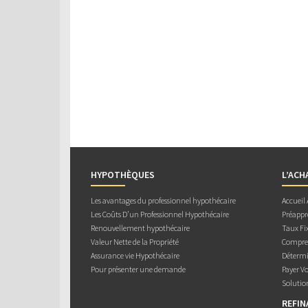
HYPOTHÈQUES
L’ACH
Les avantages du professionnel hypothécaire
Accueil
Les Coûts D’un Professionnel Hypothécaire
Préappr
Renouvellement hypothécaire
Taux Fix
Valeur Nette de la Propriété
Compren
Assurance vie Hypothécaire
Détermi
Pour présenter une demande
Payer V
Solutio
REFI