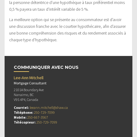
la personne détentrice d’une hypothèque à taux préférentiel moins
0,5 % payera un taux d’intérêt variable de 5 %.
La meilleure option qui se présente au consommateur est d’avoir
une discussion franche avec le courtier hypothécaire, afin d’assurer
une bonne compréhension des risques et du rendement associés à
chaque type d’hypothèque.
COMMUNIQUER AVEC NOUS
Lee-Ann Mitchell
Mortgage Consultant
2101A Boundary Ave
Nanaimo, BC
V9S 4P4, Canada
Courriel:
leeann.mitchell@shaw.ca
Téléphone:
250-729-7099
Mobile:
250-667-3567
Télécopieur:
250-729-7099