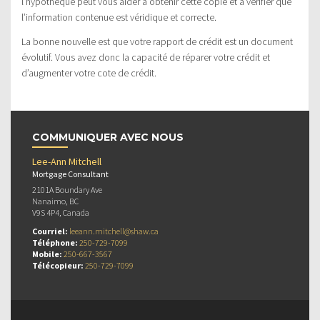
l’hypothèque peut vous aider à obtenir cette copie et à vérifier que
l’information contenue est véridique et correcte.
La bonne nouvelle est que votre rapport de crédit est un document
évolutif. Vous avez donc la capacité de réparer votre crédit et
d’augmenter votre cote de crédit.
COMMUNIQUER AVEC NOUS
Lee-Ann Mitchell
Mortgage Consultant
2101A Boundary Ave
Nanaimo, BC
V9S 4P4, Canada
Courriel:
leeann.mitchell@shaw.ca
Téléphone:
250-729-7099
Mobile:
250-667-3567
Télécopieur:
250-729-7099