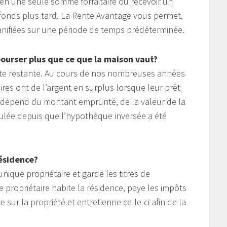
 en une seule somme forfaitaire ou recevoir un
fonds plus tard. La Rente Avantage vous permet,
lanifiées sur une période de temps prédéterminée.
bourser plus que ce que la maison vaut?
ette restante. Au cours de nos nombreuses années
ires ont de l’argent en surplus lorsque leur prêt
e dépend du montant emprunté, de la valeur de la
ulée depuis que l’hypothèque inversée a été
ésidence?
nique propriétaire et garde les titres de
e propriétaire habite la résidence, paye les impôts
sur la propriété et entretienne celle-ci afin de la